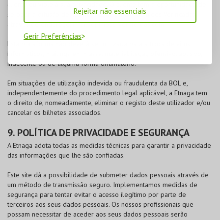
cliente ou viole a sua privacidade. O cliente tem a oportunidade de
Rejeitar não essenciais
se opor à difusão desta informação para a Opiniões Verificadas
através do endereço:
info@opinioes-verificadas.com
Gerir Preferências
Esta plataforma não deverá ser utilizada para a troca de vírus
informáticos, mailings em massa, material ilegal, ofensivo, abusivo,
indecente ou de alguma forma difamatório.
Em situações de utilização indevida ou fraudulenta da
BOL
e,
independentemente do procedimento legal aplicável, a Etnaga tem
o direito de, nomeadamente, eliminar o registo deste utilizador e/ou
cancelar os bilhetes associados.
9. POLÍTICA DE PRIVACIDADE E SEGURANÇA
A Etnaga adota todas as medidas técnicas para garantir a privacidade
das informações que lhe são confiadas.
Este site dá a possibilidade de submeter dados pessoais através de
um método de transmissão seguro. Implementamos medidas de
segurança para tentar evitar o acesso ilegítimo por parte de
terceiros aos seus dados pessoais. Os nossos profissionais que
possam necessitar de aceder aos seus dados pessoais serão