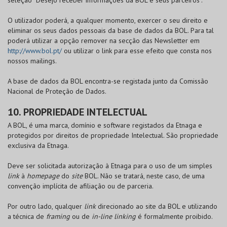
seleção “Desejo receber informações da
BOL
e seus parceiros”.
O utilizador poderá, a qualquer momento, exercer o seu direito e
eliminar os seus dados pessoais da base de dados da
BOL
. Para tal
poderá utilizar a opção remover na secção das Newsletter em
http://www.bol.pt/
ou utilizar o link para esse efeito que consta nos
nossos mailings.
A base de dados da
BOL
encontra-se registada junto da Comissão
Nacional de Proteção de Dados.
10. PROPRIEDADE INTELECTUAL
A
BOL
, é uma marca, domínio e software registados da Etnaga e
protegidos por direitos de propriedade Intelectual. São propriedade
exclusiva da Etnaga.
Deve ser solicitada autorização à Etnaga para o uso de um simples
link
à
homepage
do
site
BOL
. Não se tratará, neste caso, de uma
convenção implícita de afiliação ou de parceria.
Por outro lado, qualquer
link
direcionado ao site da
BOL
e utilizando
a técnica de
framing
ou de
in-line linking
é formalmente proibido.