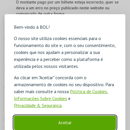
O montante pago por um bilhete esteja incorrecto, quer se
deva a um erro no preço publicado neste website ou
comunicado de outra forma;
Consiga adquirir um bilhete antes da sua data de venda;
Consiga adquirir um bilhete que não deveria ter sido colocado
Bem-vindo à BOL!
à venda;
O nosso site utiliza cookies essenciais para o
Esta medida será aplicável quer o erro se deva a uma falha humana
funcionamento do site e, com o seu consentimento,
ou a uma falha técnica na plataforma BOL.
cookies que nos ajudam a personalizar a sua
O utilizador registado na
BOL
é responsável pelos seus dados de
experiência e a perceber como a plataforma é
acesso, devendo garantir a confidencialidade dos mesmos. É
utilizada pelos nossos visitantes.
igualmente responsável pelos seus dados pessoais e devida
atualização.
Ao clicar em "Aceitar" concorda com o
armazenamento de cookies no seu dispositivo. Para
Ao assinalar "LI E ACEITO AS CONDIÇÕES GERAIS", o cliente expressa
saber mais consulte a nossa
Política de Cookies
,
o seu consentimento, livre e informado, através do qual aceita que
os seus dados pessoais sejam utilizados pela Opiniões Verificadas
Informações Sobre Cookies
e
(empresa externa, terceira) para recolher a sua avaliação após a
Privacidade & Segurança
.
compra. A Opiniões Verificadas usará os dados dos clientes única e
exclusivamente para as necessidades da solução. A Opiniões
Verificadas está estritamente proibida de comunicar a qualquer
Aceitar
pessoa informações pessoais ou nominativas que identifique o