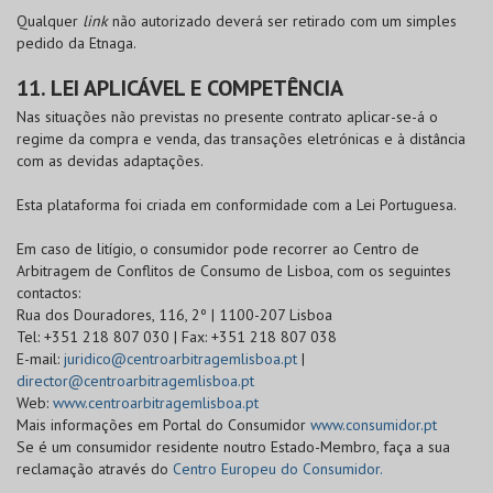
Qualquer
link
não autorizado deverá ser retirado com um simples
pedido da Etnaga.
11. LEI APLICÁVEL E COMPETÊNCIA
Nas situações não previstas no presente contrato aplicar-se-á o
regime da compra e venda, das transações eletrónicas e à distância
com as devidas adaptações.
Esta plataforma foi criada em conformidade com a Lei Portuguesa.
Em caso de litígio, o consumidor pode recorrer ao Centro de
Arbitragem de Conflitos de Consumo de Lisboa, com os seguintes
contactos:
Rua dos Douradores, 116, 2º | 1100-207 Lisboa
Tel: +351 218 807 030 | Fax: +351 218 807 038
E-mail:
juridico@centroarbitragemlisboa.pt
|
director@centroarbitragemlisboa.pt
Web:
www.centroarbitragemlisboa.pt
Mais informações em Portal do Consumidor
www.consumidor.pt
Se é um consumidor residente noutro Estado-Membro, faça a sua
reclamação através do
Centro Europeu do Consumidor.