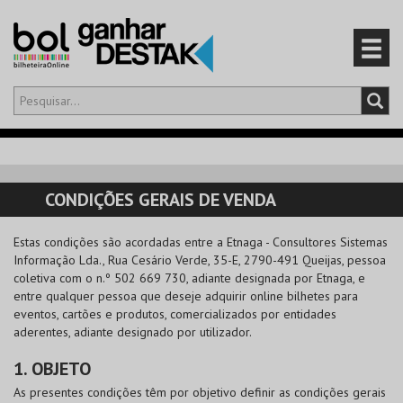
Olá,
iniciar sessão
PT
0
CARRINHO
CONDIÇÕES GERAIS DE VENDA
EVENTOS
Estas condições são acordadas entre a
Etnaga - Consultores Sistemas
Informação Lda.
, Rua Cesário Verde, 35-E, 2790-491 Queijas, pessoa
CARTÕES
coletiva com o n.º 502 669 730, adiante designada por Etnaga, e
entre qualquer pessoa que deseje adquirir online bilhetes para
PRODUTOS
eventos, cartões e produtos, comercializados por entidades
aderentes, adiante designado por utilizador.
1. OBJETO
As presentes condições têm por objetivo definir as condições gerais