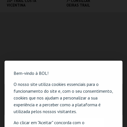
10º TRAIL COSTA
7º CONSILCAR
VICENTINA
OEIRAS TRAIL
SANTIAGO DO
FÁBRICA DA
CACÉM E SINES
PÓLVORA
MAIS INFO
MAIS INFO
INSCREVER
INSCREVER
Bem-vindo à BOL!
LOCALIZAÇÃO
O nosso site utiliza cookies essenciais para o
funcionamento do site e, com o seu consentimento,
MORADA
Rua Henrique Santana, nº 15, Loja A
cookies que nos ajudam a personalizar a sua
2730-231 Barcarena
experiência e a perceber como a plataforma é
utilizada pelos nossos visitantes.
Ao clicar em "Aceitar" concorda com o