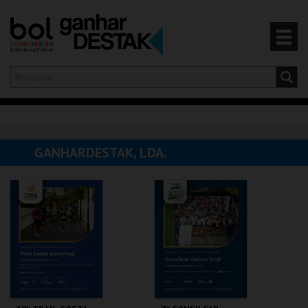
Olá,
iniciar sessão
PT
0
CARRINHO
GANHARDESTAK, LDA.
EVENTOS
CARTÕES
PRODUTOS