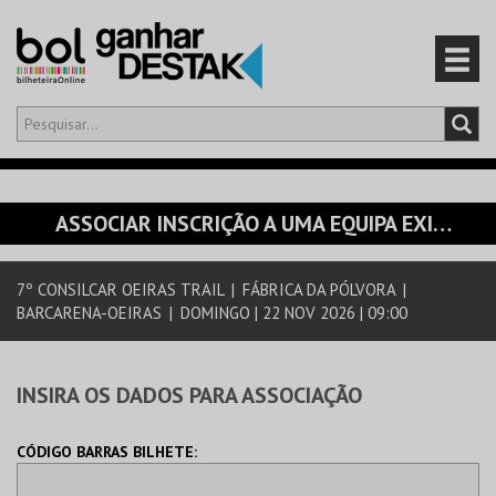
Olá,
iniciar sessão
PT
0
CARRINHO
ASSOCIAR INSCRIÇÃO A UMA EQUIPA EXISTENTE
EVENTOS
7º CONSILCAR OEIRAS TRAIL
|
FÁBRICA DA PÓLVORA
|
BARCARENA-OEIRAS
|
DOMINGO | 22 NOV 2026 | 09:00
CARTÕES
PRODUTOS
INSIRA OS DADOS PARA ASSOCIAÇÃO
CÓDIGO BARRAS BILHETE: