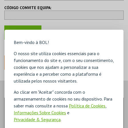
CÓDIGO CONVITE EQUIPA:
Bem-vindo à BOL!
O nosso site utiliza cookies essenciais para o
funcionamento do site e, com o seu consentimento,
ANTERIOR
cookies que nos ajudam a personalizar a sua
experiência e a perceber como a plataforma é
utilizada pelos nossos visitantes.
Ao clicar em "Aceitar" concorda com o
PASSO
- EVENTO
armazenamento de cookies no seu dispositivo. Para
7º CONSILCAR OEIRAS TRAIL
saber mais consulte a nossa
Política de Cookies
,
DESPORTO & AVENTURA | ATLETISMO
Informações Sobre Cookies
e
Privacidade & Segurança
.
FÁBRICA DA PÓLVORA
BARCARENA-OEIRAS