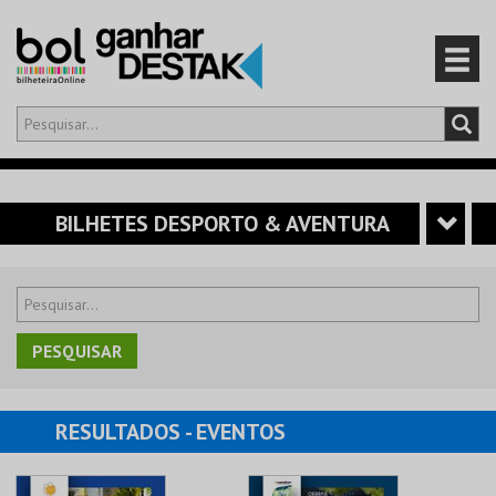
Olá,
iniciar sessão
PT
0
CARRINHO
BILHETES DESPORTO & AVENTURA
EVENTOS
CARTÕES
PRODUTOS
RESULTADOS
- EVENTOS