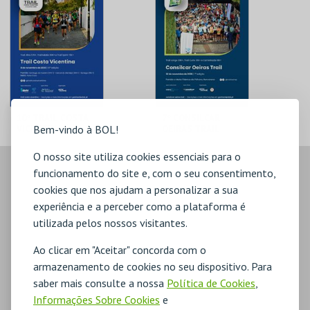
10º TRAIL COSTA
7º CONSILCAR
Bem-vindo à BOL!
VICENTINA
OEIRAS TRAIL
O nosso site utiliza cookies essenciais para o
SANTIAGO DO
FÁBRICA DA
funcionamento do site e, com o seu consentimento,
CACÉM E SINES
PÓLVORA
cookies que nos ajudam a personalizar a sua
experiência e a perceber como a plataforma é
MAIS INFO
MAIS INFO
utilizada pelos nossos visitantes.
INSCREVER
INSCREVER
Ao clicar em "Aceitar" concorda com o
armazenamento de cookies no seu dispositivo. Para
saber mais consulte a nossa
Política de Cookies
,
Informações Sobre Cookies
e