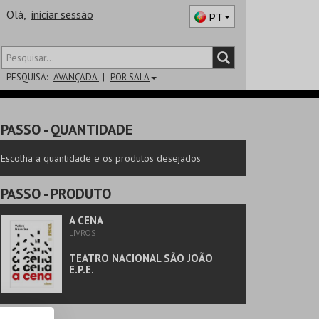
Olá,
iniciar sessão
PT
PESQUISA:
AVANÇADA
POR SALA
DISTRITO
PASSO
- QUANTIDADE
SALA
Escolha a quantidade e os produtos desejados
PASSO
- PRODUTO
A CENA
LIVROS
TEATRO NACIONAL SÃO JOÃO
E.P.E.