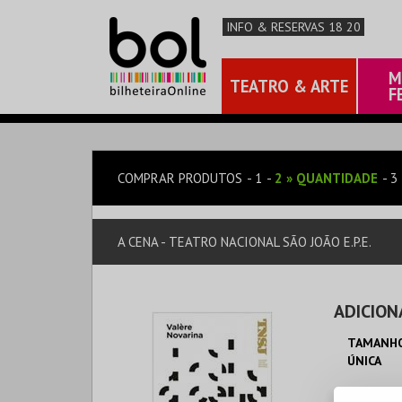
INFO & RESERVAS 18 20
M
TEATRO & ARTE
F
COMPRAR PRODUTOS
1
2
»
QUANTIDADE
3
A CENA - TEATRO NACIONAL SÃO JOÃO E.P.E.
ADICION
TAMANHO
ÚNICA