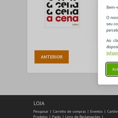
Bem-v
O noss
seu co
perceb
Ao cl
disp
Inform
ANTERIOR
Ace
LOJA
Pesquisar
Carrinho de compras
Eventos
Cartõe
Produtos
Packs
Livro de Reclamações