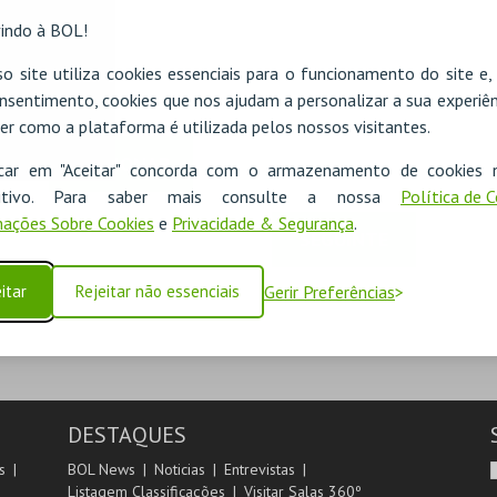
indo à BOL!
o site utiliza cookies essenciais para o funcionamento do site e
nsentimento, cookies que nos ajudam a personalizar a sua experiên
er como a plataforma é utilizada pelos nossos visitantes.
ADICIONAR
icar em "Aceitar" concorda com o armazenamento de cookies 
ositivo. Para saber mais consulte a nossa
Política de 
ações Sobre Cookies
e
Privacidade & Segurança
.
SEGUINTE
itar
Rejeitar não essenciais
Gerir Preferências
DESTAQUES
s
BOL News
Noticias
Entrevistas
Listagem Classificações
Visitar Salas 360º