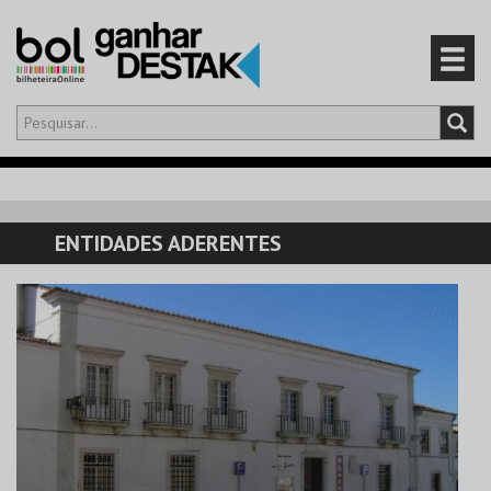
Olá,
iniciar sessão
PT
0
CARRINHO
ENTIDADES ADERENTES
EVENTOS
CARTÕES
PRODUTOS