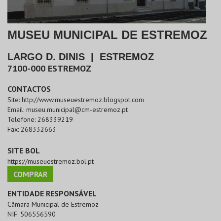
MUSEU MUNICIPAL DE ESTREMOZ
LARGO D. DINIS
|
ESTREMOZ
7100-000
ESTREMOZ
CONTACTOS
Site:
http://www.museuestremoz.blogspot.com
Email:
museu.municipal@cm-estremoz.pt
Telefone:
268339219
Fax:
268332663
SITE BOL
https://museuestremoz.bol.pt
COMPRAR
ENTIDADE RESPONSÁVEL
Câmara Municipal de Estremoz
NIF:
506556590