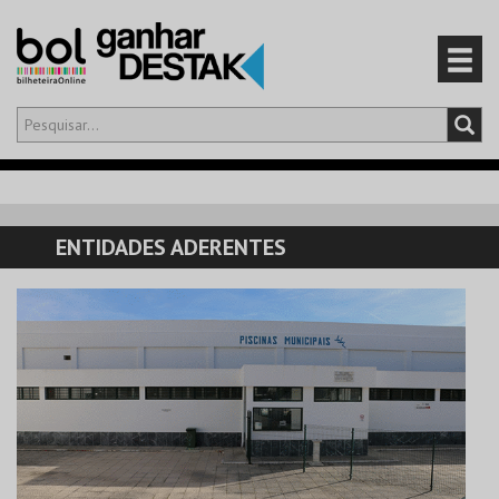
Olá,
iniciar sessão
PT
0
CARRINHO
ENTIDADES ADERENTES
EVENTOS
CARTÕES
PRODUTOS