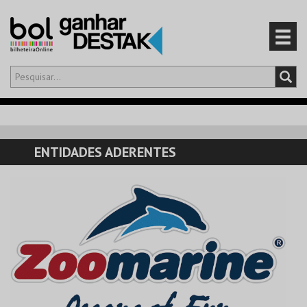
Olá,
iniciar sessão
PT
0
CARRINHO
ENTIDADES ADERENTES
EVENTOS
CARTÕES
PRODUTOS