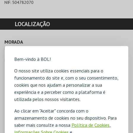
NIF:
504782070
LOCALIZAÇÃO
MORADA
Herdade da Badoca, Apartado 170 

7501-909 Vila Nova de Santo André
Bem-vindo à BOL!
Direcções para Badoca Safari Park
O nosso site utiliza cookies essenciais para o
funcionamento do site e, com o seu consentimento,
cookies que nos ajudam a personalizar a sua
experiência e a perceber como a plataforma é
utilizada pelos nossos visitantes.
Ao clicar em "Aceitar" concorda com o
armazenamento de cookies no seu dispositivo. Para
saber mais consulte a nossa
Política de Cookies
,
Informações Sobre Cookies
e