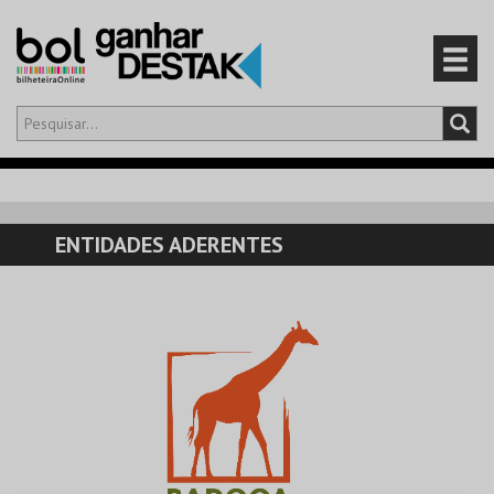
Olá,
iniciar sessão
PT
0
CARRINHO
ENTIDADES ADERENTES
EVENTOS
CARTÕES
PRODUTOS