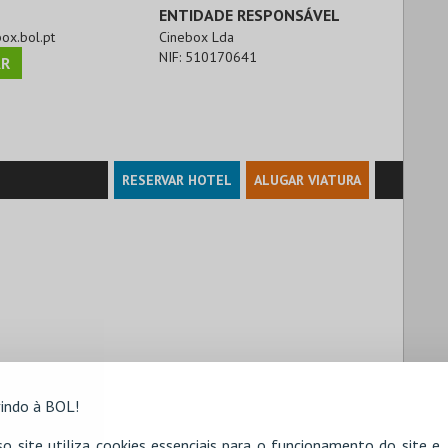
ENTIDADE RESPONSÁVEL
box.bol.pt
Cinebox Lda
NIF:
510170641
R
RESERVAR HOTEL
ALUGAR VIATURA
indo à BOL!
o site utiliza cookies essenciais para o funcionamento do site e