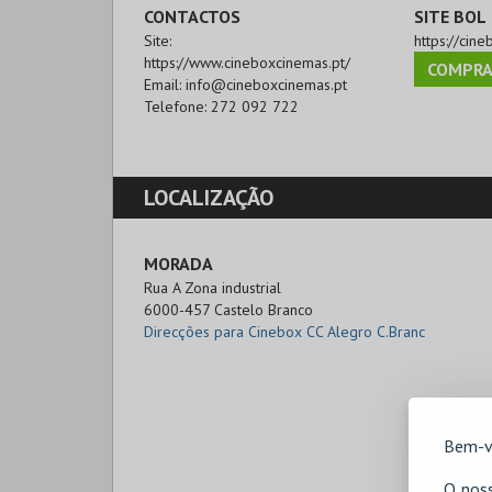
CONTACTOS
SITE BOL
Site:
https://cine
https://www.cineboxcinemas.pt/
COMPRA
Email:
info@cineboxcinemas.pt
Telefone:
272 092 722
LOCALIZAÇÃO
MORADA
Rua A Zona industrial

6000-457 Castelo Branco
Direcções para Cinebox CC Alegro C.Branc
Bem-v
O noss