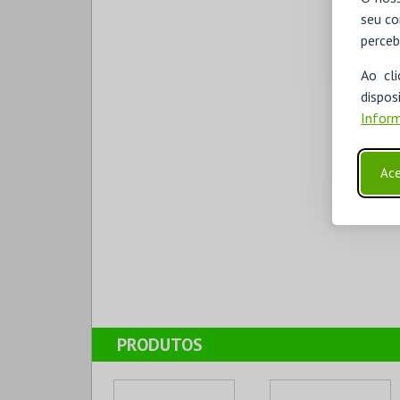
seu co
perceb
Ao cl
disp
Inform
Ace
PRODUTOS