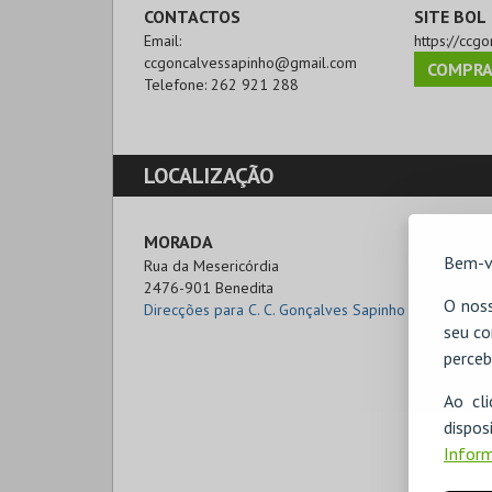
CONTACTOS
SITE BOL
Email:
https://ccg
ccgoncalvessapinho@gmail.com
COMPRA
Telefone:
262 921 288
LOCALIZAÇÃO
MORADA
Bem-v
Rua da Mesericórdia

2476-901 Benedita
O noss
Direcções para C. C. Gonçalves Sapinho
seu co
perceb
Ao cl
disp
Inform