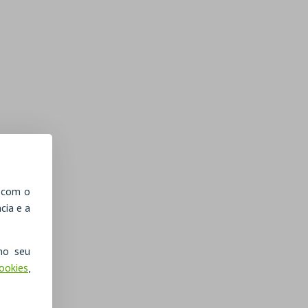
, com o
cia e a
no seu
Cookies
,