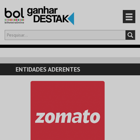
Olá,
iniciar sessão
PT
0
CARRINHO
ENTIDADES ADERENTES
EVENTOS
CARTÕES
PRODUTOS