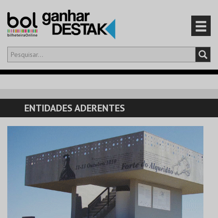
Olá,
iniciar sessão
PT
0
CARRINHO
ENTIDADES ADERENTES
EVENTOS
CARTÕES
PRODUTOS