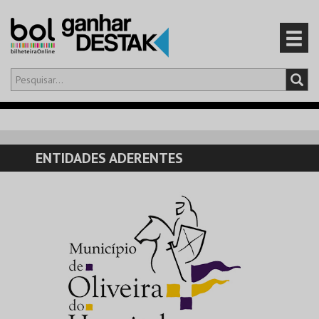
Olá,
iniciar sessão
PT
0
CARRINHO
ENTIDADES ADERENTES
EVENTOS
CARTÕES
PRODUTOS