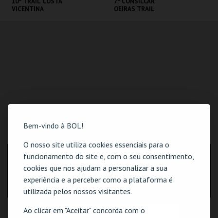
10º TRAIL COSTA
7º CONSILCAR
VICENTINA
OEIRAS TRAIL
SANTIAGO DO
FÁBRICA DA
CACÉM E SINES
PÓLVORA
MAIS INFO
MAIS INFO
INSCREVER
INSCREVER
Bem-vindo à BOL!
LOCALIZAÇÃO
O nosso site utiliza cookies essenciais para o
funcionamento do site e, com o seu consentimento,
MORADA
Rua Henrique Santana, nº 15, Loja A
cookies que nos ajudam a personalizar a sua
2730-231 Barcarena
experiência e a perceber como a plataforma é
utilizada pelos nossos visitantes.
Ao clicar em "Aceitar" concorda com o