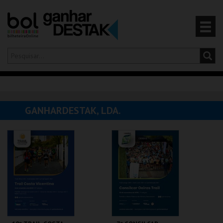
Olá,
iniciar sessão
PT
0
CARRINHO
GANHARDESTAK, LDA.
EVENTOS
CARTÕES
PRODUTOS