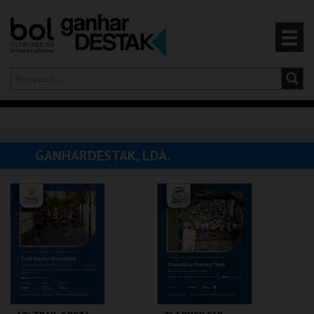
Olá,
iniciar sessão
PT
0
CARRINHO
GANHARDESTAK, LDA.
EVENTOS
CARTÕES
PRODUTOS