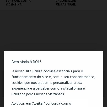
10º TRAIL COSTA
7º CONSILCAR
VICENTINA
OEIRAS TRAIL
SANTIAGO DO
FÁBRICA DA
CACÉM E SINES
PÓLVORA
MAIS INFO
MAIS INFO
INSCREVER
INSCREVER
Bem-vindo à BOL!
LOCALIZAÇÃO
O nosso site utiliza cookies essenciais para o
funcionamento do site e, com o seu consentimento,
MORADA
Rua Henrique Santana, nº 15, Loja A
cookies que nos ajudam a personalizar a sua
2730-231 Barcarena
experiência e a perceber como a plataforma é
utilizada pelos nossos visitantes.
Ao clicar em "Aceitar" concorda com o