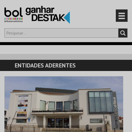
Olá,
iniciar sessão
PT
0
CARRINHO
ENTIDADES ADERENTES
EVENTOS
CARTÕES
PRODUTOS