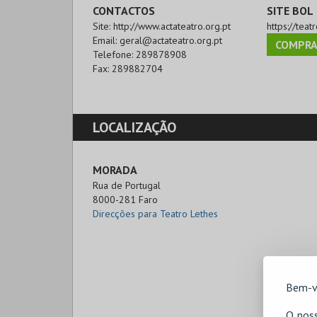
CONTACTOS
SITE BOL
Site:
http://www.actateatro.org.pt
https://teat
Email:
geral@actateatro.org.pt
COMPRA
Telefone:
289878908
Fax:
289882704
LOCALIZAÇÃO
MORADA
Rua de Portugal

8000-281 Faro
Direcções para Teatro Lethes
Bem-v
O noss