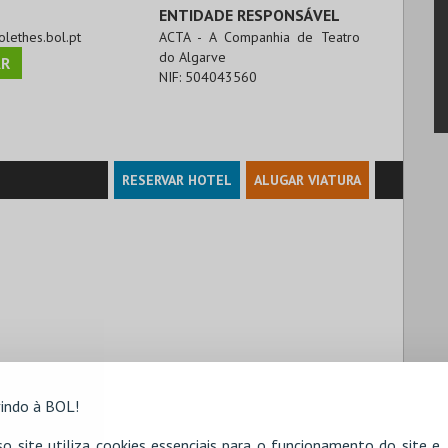
ENTIDADE RESPONSÁVEL
rolethes.bol.pt
ACTA - A Companhia de Teatro
do Algarve
R
NIF:
504043560
RESERVAR HOTEL
ALUGAR VIATURA
indo à BOL!
o site utiliza cookies essenciais para o funcionamento do site e