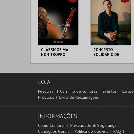
CLÁSSICOS MA
CONCERTO
NON TROPPO
SOLIDÁRIO DE
SOLISTAS DA
ÓPERA COM
ORQUESTRA DO
BARÍTONO ÄNEAS
ALGARVE
HUMM
TEATRO LETHES
TEATRO LETHES
LOJA
MAIS INFO
MAIS INFO
Pesquisar
Carrinho de compras
Eventos
Cartõe
Produtos
Livro de Reclamações
COMPRAR
COMPRAR
INFORMAÇÕES
Como Comprar
Privacidade & Segurança
Condições Gerais
Política de Cookies
FAQ